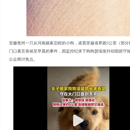
安徽亳州一只从河南娘家启程的小狗，凌晨穿越省界跑5公里（部分
门口寡言恭候至早晨的事件，因监控纪录下狗狗瑟缩发抖却固抓守
公众商讨焦点。