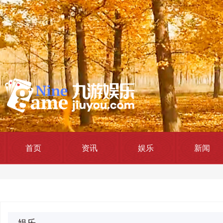
首页
资讯
娱乐
新闻